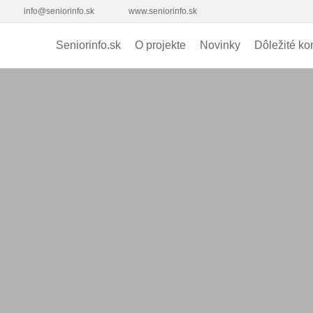
info@seniorinfo.sk
www.seniorinfo.sk
Seniorinfo.sk
O projekte
Novinky
Dôležité ko