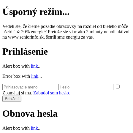
Úsporný režim...
Vedeli ste, že čierne pozadie obrazovky na rozdiel od bieleho môže
ušetriť až 20% energie? Pretože ste viac ako 2 minúty neboli aktívni
na www.seniorinfo.sk, šetrili sme energiu za vás.
Prihlásenie
Alert box with
link
...
Error box with
link
...
Zpamätaj si ma.
Zabudol som heslo.
Obnova hesla
Alert box with
link
...