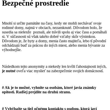
Bezpečné prostredie
Mnohí si určite pamätáte na časy, kedy ste mohli nechávať svoje
rodinné domy, najmä v obciach, nezamknuté. Dôvodom bolo, že
susedia sa nielenže poznali, ale trávili spolu aj viac času a pomáhali
si. V súčasnosti sú však takéto dobré vzťahy skôr výnimkou.
Dôvodom je, že byty a domy, menia často majiteľa, lebo tí pôvodní
odchádzajú buď za prácou do iných miest, alebo menia bývanie za
výhodnejšie.
Následkom tejto anonymity a niekedy len kvôli ľahostajnosti iných,
je nutné
oveľa viac myslieť na zabezpečenie svojich domácností.
# Ak je to možné, vyhnite sa osobám, ktoré javia známky
opitosti. Radšej prejdite na druhú stranu.
# Vyhýbajte sa tiež očnému kontaktu s osobou, ktorá javí