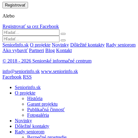
Alebo
Registrovať sa cez Facebook
SeniorInfo.sk
O projekte
Novinky
Dôležité kontakty
Rady seniorom
Ako vybaviť
Partneri
Blog
Kontakt
© 2018 - 2026 Seniorské informačné centrum
info@seniorinfo.sk
www.seniorinfo.sk
Facebook
RSS
Seniorinfo.sk
O projekte
História
Garant projektu
Publikačná činnosť
Fotogaléria
Novinky
Dôležité kontakty
Rady seniorom
Bezpečné prostredie