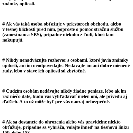
známky opitosti.
# Ak vás taká osoba obťažuje v priestoroch obchodu, alebo
v tesnej blízkosti pred ním, poproste o pomoc strážnu službu
(zamestnanca SBS), prípadne niekoho z ľudí, ktorí tam
nakupujú.
# Nikdy nenadväzujte rozhovor s osobami, ktoré javia známky
opitosti, ani im neodpovedajte. Nedávajte im ani dobre mienené
rady, lebo v stave ich opitosti sú zbytočné.
# Cudzím osobám nedávajte nikdy žiadne peniaze, lebo ak im
raz niečo dáte, budú vás vyhľadávať nielen oni, ale privedú aj
ďalších. A to už môže byť pre vás naozaj nebezpečné.
# Ak sa dostanete do ohrozenia alebo vás pravidelne niekto
obťažuje, prípadne sa vyhráža, volajte ihneď na tiesňovú linku
159 alebo 158.