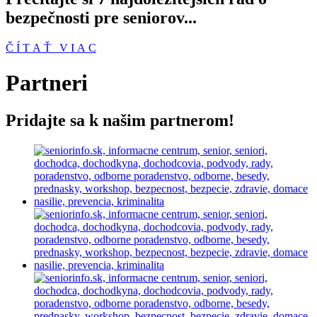
bezpečnosti pre seniorov...
Č Í T A Ť V I A C
Partneri
Pridajte sa k našim partnerom!