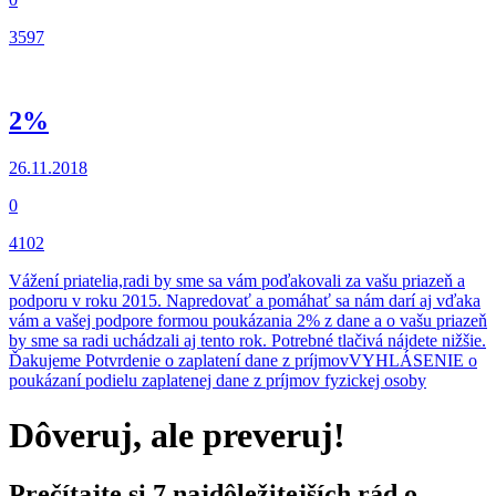
3597
2%
26.11.2018
0
4102
Vážení priatelia,radi by sme sa vám poďakovali za vašu priazeň a
podporu v roku 2015. Napredovať a pomáhať sa nám darí aj vďaka
vám a vašej podpore formou poukázania 2% z dane a o vašu priazeň
by sme sa radi uchádzali aj tento rok. Potrebné tlačivá nájdete nižšie.
Ďakujeme Potvrdenie o zaplatení dane z príjmovVYHLÁSENIE o
poukázaní podielu zaplatenej dane z príjmov fyzickej osoby
Dôveruj, ale preveruj!
Prečítajte si 7 najdôležitejších rád o