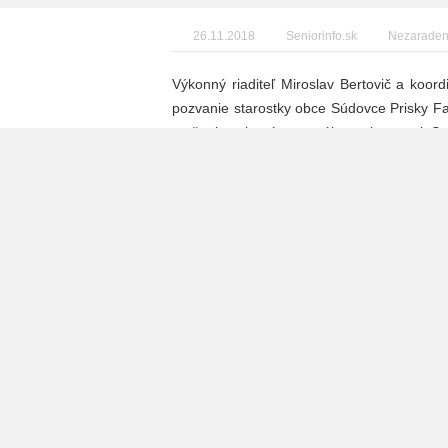
26.11.2018
Seniorinfo.sk
Nezarade
Výkonný riaditeľ Miroslav Bertovič a koor
pozvanie starostky obce Súdovce Prisky Fa
možnej spolupráce a vzájomnej pomoci. Stre
o čom svedčí aj dohoda o spolupráci.
KĽÚČOVÉ SLOVÁ
KOMENTÁRE (999)
Warning box with
link
...