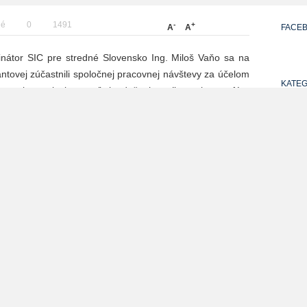
né
0
1491
-
+
A
A
FACE
dinátor SIC pre stredné Slovensko Ing. Miloš Vaňo sa na
ntovej zúčastnili spoločnej pracovnej návštevy za účelom
KATEG
tnutie sa nieslo vo veľmi srdečnej a príjemnej atmosfére
VŠET
NEZA
PREV
NAJNO
30.8.20