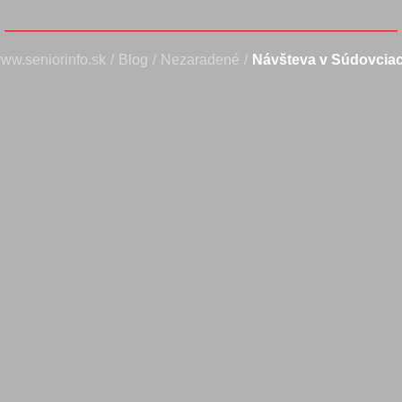
ww.seniorinfo.sk
/
Blog
/
Nezaradené
/
Návšteva v Súdovcia