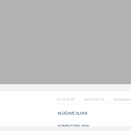
26.11.2018
Seniorinfo.sk
Nezarade
KĽÚČOVÉ SLOVÁ
KOMENTÁRE (999)