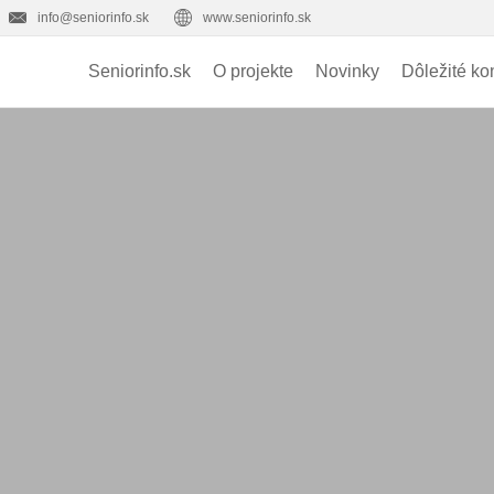
info@seniorinfo.sk
www.seniorinfo.sk
Seniorinfo.sk
O projekte
Novinky
Dôležité ko