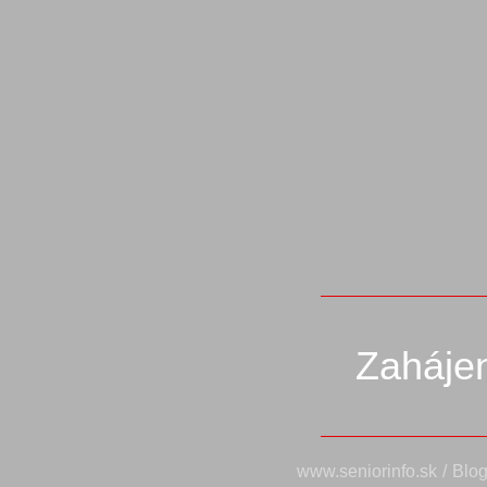
Zahájen
www.seniorinfo.sk
/
Blo