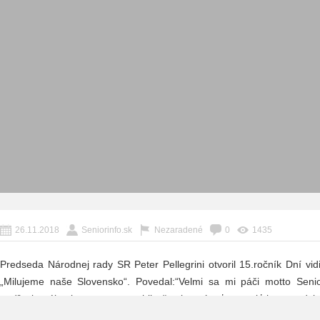
26.11.2018
Seniorinfo.sk
Nezaradené
0
1435
Predseda Národnej rady SR Peter Pellegrini otvoril 15.ročník Dní vi
„Milujeme naše Slovensko“. Povedal:“Velmi sa mi páči motto Seni
podľa ktorého by sme sa mohli všetci správať a nosiť ho v srdci
Slovensko“.